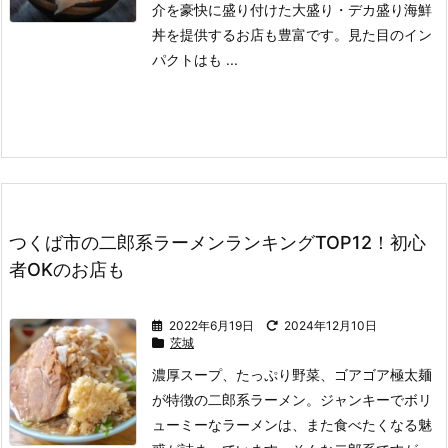
介を豪快に盛り付けた大盛り・デカ盛り海鮮
丼を提供するお店も豊富です。
見た目のイン
パクトはも ...
つくば市の二郎系ラーメンランキングTOP12！初心
者OKのお店も
2022年6月19日
2024年12月10日
茨城
濃厚スープ、たっぷり野菜、ゴアゴア極太麺
が特徴の二郎系ラーメン。
ジャンキーでボリ
ューミーなラーメンは、また食べたくなる魅