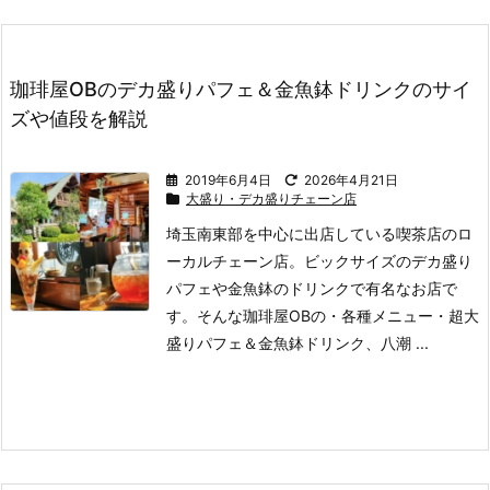
珈琲屋OBのデカ盛りパフェ＆金魚鉢ドリンクのサイ
ズや値段を解説
2019年6月4日
2026年4月21日
大盛り・デカ盛りチェーン店
埼玉南東部を中心に出店している喫茶店のロ
ーカルチェーン店。
ビックサイズのデカ盛り
パフェや金魚鉢のドリンクで有名なお店で
す。
そんな珈琲屋OBの
・各種メニュー
・超大
盛りパフェ＆金魚鉢ドリンク、八潮 ...