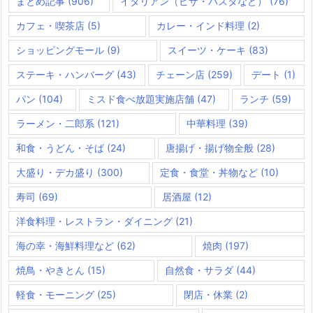
まとめ記事
(906)
イタリアン（ピザ・パスタなど）
(76)
カフェ・喫茶店
(5)
カレー・インド料理
(2)
ショッピングモール
(9)
スイーツ・ケーキ
(83)
ステーキ・ハンバーグ
(43)
チェーン店
(259)
デート
(1)
パン
(104)
ミスド食べ放題実施店舗
(47)
ランチ
(59)
ラーメン・二郎系
(121)
中華料理
(39)
和食・うどん・そば
(24)
唐揚げ・揚げ物全般
(28)
大盛り・デカ盛り
(300)
定食・食堂・丼物など
(10)
寿司
(69)
居酒屋
(12)
洋食料理・レストラン・ダイニング
(21)
海の幸・海鮮料理など
(62)
焼肉
(197)
焼鳥・やきとん
(15)
自然食・サラダ
(44)
軽食・モーニング
(25)
閉店・休業
(2)