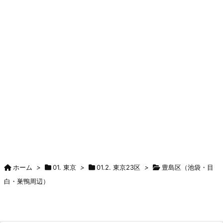
ホーム
>
01. 東京
>
01.2. 東京23区
>
豊島区（池袋・目
白・巣鴨周辺）