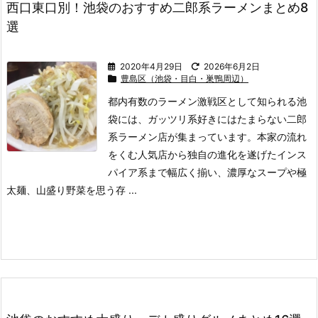
西口東口別！池袋のおすすめ二郎系ラーメンまとめ8
選
2020年4月29日
2026年6月2日
豊島区（池袋・目白・巣鴨周辺）
都内有数のラーメン激戦区として知られる池
袋には、ガッツリ系好きにはたまらない二郎
系ラーメン店が集まっています。
本家の流れ
をくむ人気店から独自の進化を遂げたインス
パイア系まで幅広く揃い、濃厚なスープや極
太麺、山盛り野菜を思う存 ...