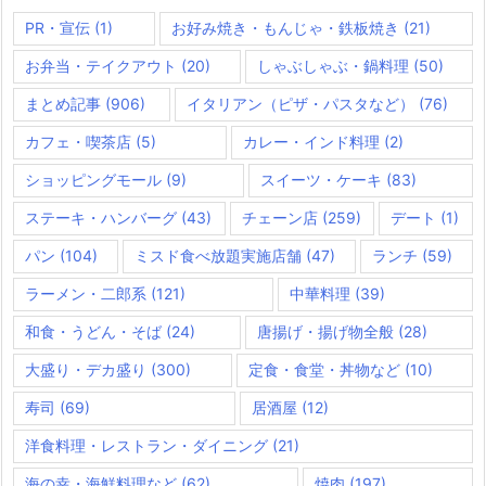
PR・宣伝
(1)
お好み焼き・もんじゃ・鉄板焼き
(21)
お弁当・テイクアウト
(20)
しゃぶしゃぶ・鍋料理
(50)
まとめ記事
(906)
イタリアン（ピザ・パスタなど）
(76)
カフェ・喫茶店
(5)
カレー・インド料理
(2)
ショッピングモール
(9)
スイーツ・ケーキ
(83)
ステーキ・ハンバーグ
(43)
チェーン店
(259)
デート
(1)
パン
(104)
ミスド食べ放題実施店舗
(47)
ランチ
(59)
ラーメン・二郎系
(121)
中華料理
(39)
和食・うどん・そば
(24)
唐揚げ・揚げ物全般
(28)
大盛り・デカ盛り
(300)
定食・食堂・丼物など
(10)
寿司
(69)
居酒屋
(12)
洋食料理・レストラン・ダイニング
(21)
海の幸・海鮮料理など
(62)
焼肉
(197)