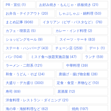
PR・宣伝
(1)
お好み焼き・もんじゃ・鉄板焼き
(21)
お弁当・テイクアウト
(20)
しゃぶしゃぶ・鍋料理
(50)
まとめ記事
(906)
イタリアン（ピザ・パスタなど）
(76)
カフェ・喫茶店
(5)
カレー・インド料理
(2)
ショッピングモール
(9)
スイーツ・ケーキ
(83)
ステーキ・ハンバーグ
(43)
チェーン店
(259)
デート
(1)
パン
(104)
ミスド食べ放題実施店舗
(47)
ランチ
(59)
ラーメン・二郎系
(121)
中華料理
(39)
和食・うどん・そば
(24)
唐揚げ・揚げ物全般
(28)
大盛り・デカ盛り
(300)
定食・食堂・丼物など
(10)
寿司
(69)
居酒屋
(12)
洋食料理・レストラン・ダイニング
(21)
海の幸・海鮮料理など
(62)
焼肉
(197)